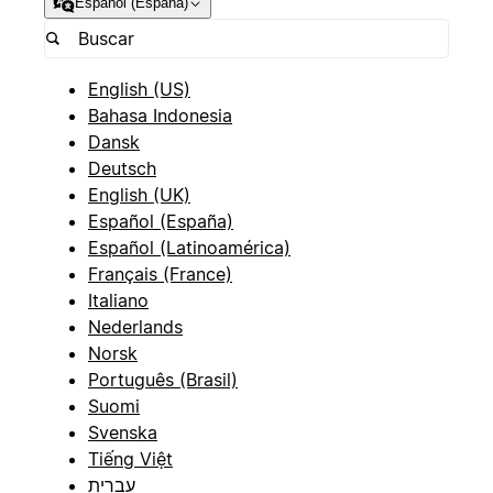
Español (España)
English (US)
Bahasa Indonesia
Dansk
Deutsch
English (UK)
Español (España)
Español (Latinoamérica)
Français (France)
Italiano
Nederlands
Norsk
Português (Brasil)
Suomi
Svenska
Tiếng Việt
עברית