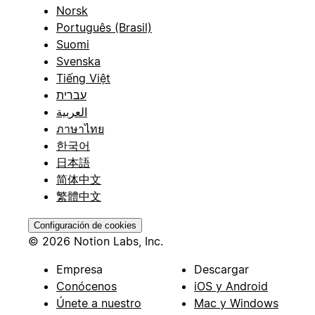
Norsk
Português (Brasil)
Suomi
Svenska
Tiếng Việt
עברית
العربية
ภาษาไทย
한국어
日本語
简体中文
繁體中文
Configuración de cookies
© 2026 Notion Labs, Inc.
Empresa
Descargar
Conócenos
iOS y Android
Únete a nuestro
Mac y Windows