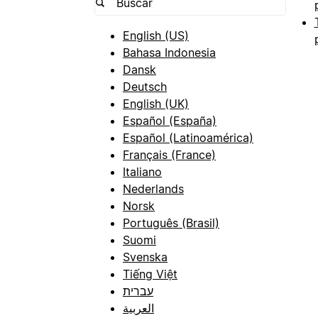
English (US)
Bahasa Indonesia
Dansk
Deutsch
English (UK)
Español (España)
Español (Latinoamérica)
Français (France)
Italiano
Nederlands
Norsk
Português (Brasil)
Suomi
Svenska
Tiếng Việt
עברית
العربية