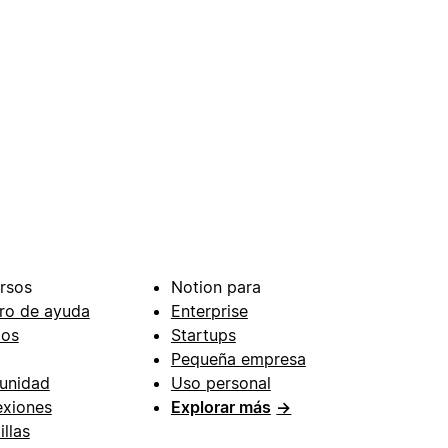
rsos
Notion para
ro de ayuda
Enterprise
ios
Startups
Pequeña empresa
unidad
Uso personal
xiones
Explorar más
→
illas