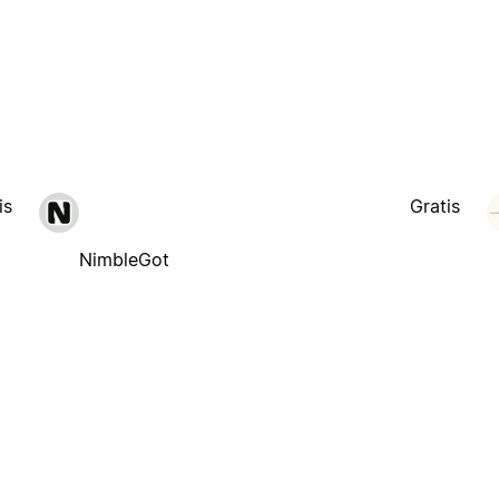
is
Gratis
NimbleGot