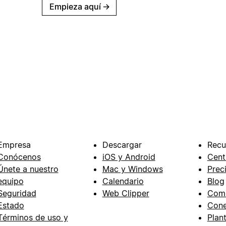
Empieza aquí
→
Empresa
Descargar
Recu
Conócenos
iOS y Android
Cent
Únete a nuestro
Mac y Windows
Prec
equipo
Calendario
Blog
Seguridad
Web Clipper
Com
Estado
Cone
Términos de uso y
Plant