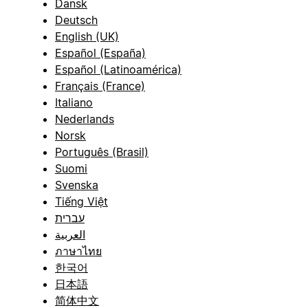
Dansk
Deutsch
English (UK)
Español (España)
Español (Latinoamérica)
Français (France)
Italiano
Nederlands
Norsk
Português (Brasil)
Suomi
Svenska
Tiếng Việt
עברית
العربية
ภาษาไทย
한국어
日本語
简体中文