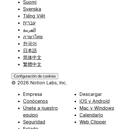
Suomi
Svenska
Tiếng Việt
עברית
العربية
ภาษาไทย
한국어
日本語
简体中文
繁體中文
Configuración de cookies
© 2026 Notion Labs, Inc.
Empresa
Descargar
Conócenos
iOS y Android
Únete a nuestro
Mac y Windows
equipo
Calendario
Seguridad
Web Clipper
Estado