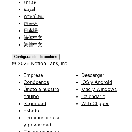
עברית
العربية
ภาษาไทย
한국어
日本語
简体中文
繁體中文
Configuración de cookies
© 2026 Notion Labs, Inc.
Empresa
Descargar
Conócenos
iOS y Android
Únete a nuestro
Mac y Windows
equipo
Calendario
Seguridad
Web Clipper
Estado
Términos de uso
y privacidad
Tus derechos de