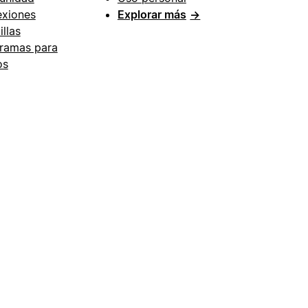
xiones
Explorar más
→
illas
ramas para
os