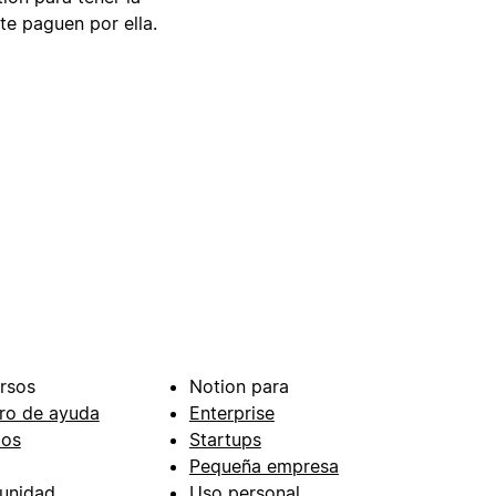
te paguen por ella.
rsos
Notion para
ro de ayuda
Enterprise
ios
Startups
Pequeña empresa
unidad
Uso personal