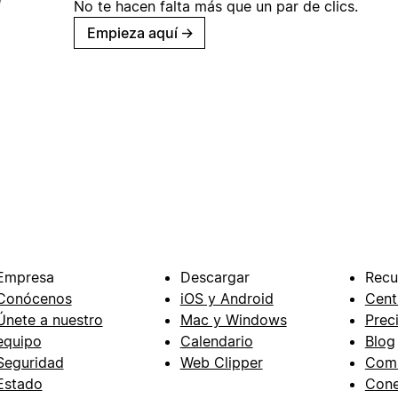
No te hacen falta más que un par de clics.
Empieza aquí
→
Empresa
Descargar
Recu
Conócenos
iOS y Android
Cent
Únete a nuestro
Mac y Windows
Prec
equipo
Calendario
Blog
Seguridad
Web Clipper
Com
Estado
Cone