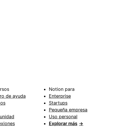
rsos
Notion para
ro de ayuda
Enterprise
ios
Startups
Pequeña empresa
unidad
Uso personal
xiones
Explorar más
→