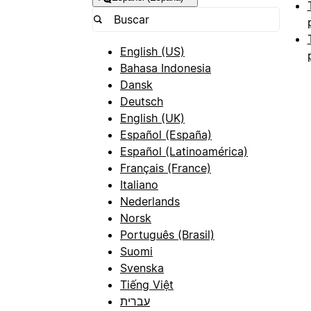
English (US)
Bahasa Indonesia
Dansk
Deutsch
English (UK)
Español (España)
Español (Latinoamérica)
Français (France)
Italiano
Nederlands
Norsk
Português (Brasil)
Suomi
Svenska
Tiếng Việt
עברית