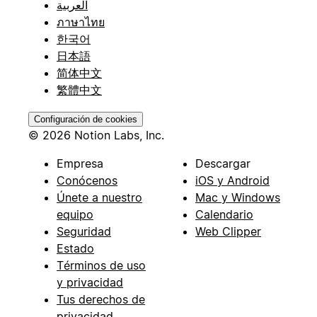
العربية
ภาษาไทย
한국어
日本語
简体中文
繁體中文
Configuración de cookies
© 2026 Notion Labs, Inc.
Empresa
Descargar
Conócenos
iOS y Android
Únete a nuestro
Mac y Windows
equipo
Calendario
Seguridad
Web Clipper
Estado
Términos de uso
y privacidad
Tus derechos de
privacidad