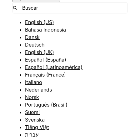
English (US)
Bahasa Indonesia
Dansk
Deutsch
English (UK)
Español (España)
Español (Latinoamérica)
Français (France)
Italiano
Nederlands
Norsk
Português (Brasil)
Suomi
Svenska
Tiếng Việt
עברית