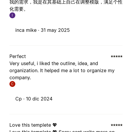
我的需求，我是在其基础上自己在调整模版，满足个性
化需要。
I
inca mike ·
31 may 2025
Perfect
Very useful, i liked the outline, idea, and
organization. It helped me a lot to organize my
company.
C
Cp ·
10 dic 2024
Love this templete 💖