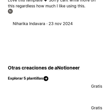
Love this template 💖 Sorry cant write more on
this regardless how much I like using this.
N
Niharika Indavara ·
23 nov 2024
Otras creaciones de aNotioneer
Explorar 5 plantillas
Gratis
Gratis