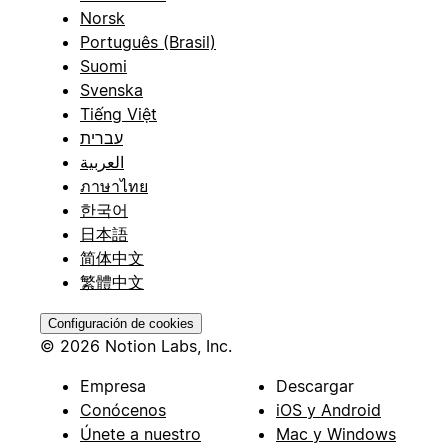
Norsk
Português (Brasil)
Suomi
Svenska
Tiếng Việt
עברית
العربية
ภาษาไทย
한국어
日本語
简体中文
繁體中文
Configuración de cookies
© 2026 Notion Labs, Inc.
Empresa
Descargar
Conócenos
iOS y Android
Únete a nuestro
Mac y Windows