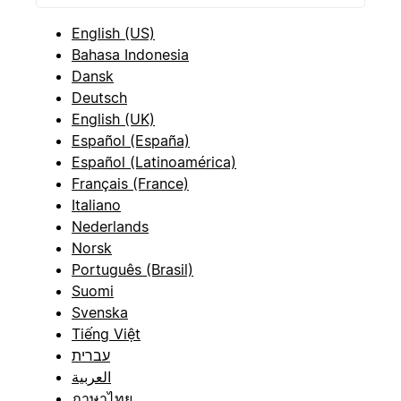
English (US)
Bahasa Indonesia
Dansk
Deutsch
English (UK)
Español (España)
Español (Latinoamérica)
Français (France)
Italiano
Nederlands
Norsk
Português (Brasil)
Suomi
Svenska
Tiếng Việt
עברית
العربية
ภาษาไทย