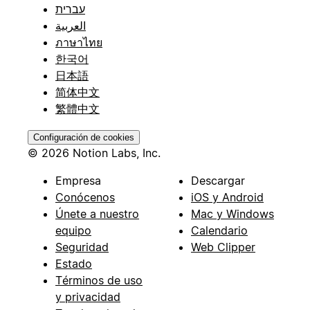
עברית
العربية
ภาษาไทย
한국어
日本語
简体中文
繁體中文
Configuración de cookies
© 2026 Notion Labs, Inc.
Empresa
Descargar
Conócenos
iOS y Android
Únete a nuestro
Mac y Windows
equipo
Calendario
Seguridad
Web Clipper
Estado
Términos de uso
y privacidad