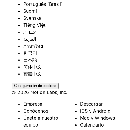
Português (Brasil)
Suomi
Svenska
Tiếng Việt
עברית
العربية
ภาษาไทย
한국어
日本語
简体中文
繁體中文
Configuración de cookies
© 2026 Notion Labs, Inc.
Empresa
Descargar
Conócenos
iOS y Android
Únete a nuestro
Mac y Windows
equipo
Calendario