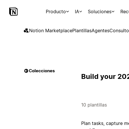
Producto
IA
Soluciones
Rec
Notion Marketplace
Plantillas
Agentes
Consulto
Colecciones
Build your 20
10 plantillas
Plan tasks, capture m