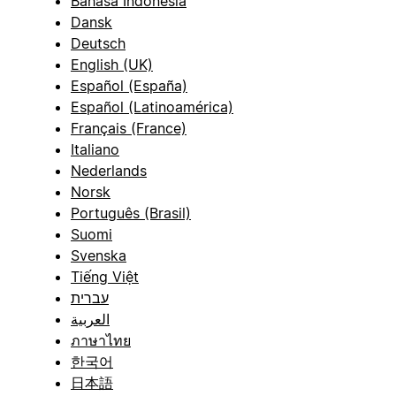
Bahasa Indonesia
Dansk
Deutsch
English (UK)
Español (España)
Español (Latinoamérica)
Français (France)
Italiano
Nederlands
Norsk
Português (Brasil)
Suomi
Svenska
Tiếng Việt
עברית
العربية
ภาษาไทย
한국어
日本語