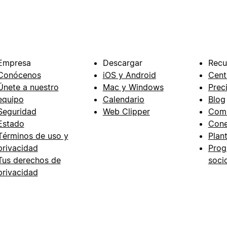
Empresa
Descargar
Recu
Conócenos
iOS y Android
Cent
Únete a nuestro
Mac y Windows
Prec
equipo
Calendario
Blog
Seguridad
Web Clipper
Com
Estado
Cone
Términos de uso y
Plant
privacidad
Prog
Tus derechos de
soci
privacidad