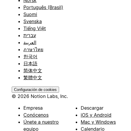
Norsk
Português (Brasil)
Suomi
Svenska
Tiếng Việt
עברית
العربية
ภาษาไทย
한국어
日本語
简体中文
繁體中文
Configuración de cookies
© 2026 Notion Labs, Inc.
Empresa
Descargar
Conócenos
iOS y Android
Únete a nuestro
Mac y Windows
equipo
Calendario