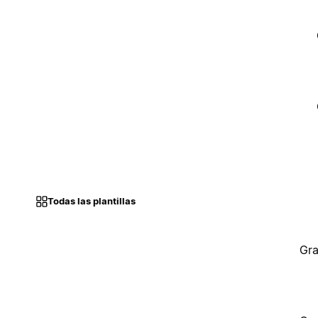
Todas las plantillas
Gra