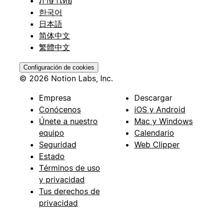
ภาษาไทย
한국어
日本語
简体中文
繁體中文
Configuración de cookies
© 2026 Notion Labs, Inc.
Empresa
Descargar
Conócenos
iOS y Android
Únete a nuestro
Mac y Windows
equipo
Calendario
Seguridad
Web Clipper
Estado
Términos de uso
y privacidad
Tus derechos de
privacidad