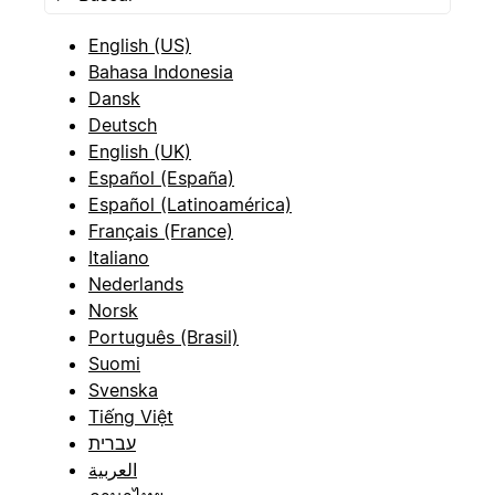
English (US)
Bahasa Indonesia
Dansk
Deutsch
English (UK)
Español (España)
Español (Latinoamérica)
Français (France)
Italiano
Nederlands
Norsk
Português (Brasil)
Suomi
Svenska
Tiếng Việt
עברית
العربية