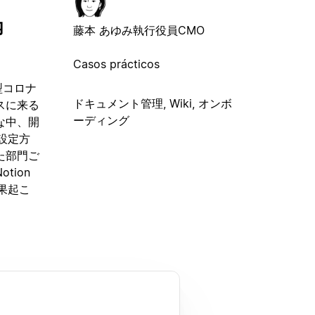
内
藤本 あゆみ
執行役員CMO
Casos prácticos
新型コロナ
ドキュメント管理, Wiki, オンボ
スに来る
ーディング
な中、開
の設定方
た部門ご
ion
果起こ