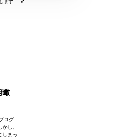
決します
俯瞰
ープログ
しかし、
てしまっ