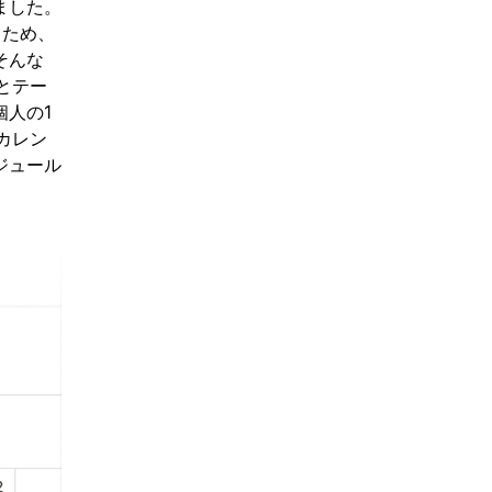
ました。
るため、
そんな
とテー
人の1
カレン
ジュール