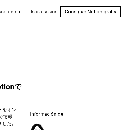
 una demo
Inicia sesión
Consigue Notion gratis
ionで
ントをオン
Información de
で情報
ました。