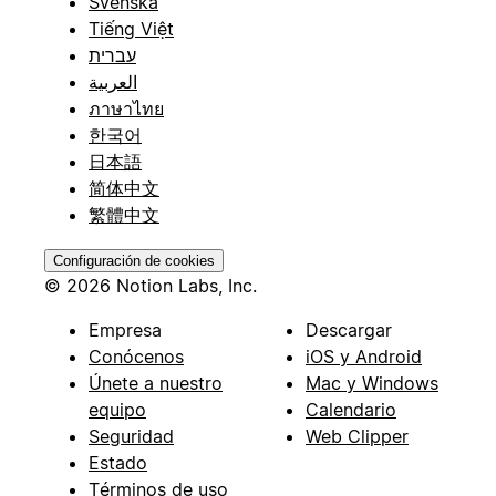
Svenska
Tiếng Việt
עברית
العربية
ภาษาไทย
한국어
日本語
简体中文
繁體中文
Configuración de cookies
© 2026 Notion Labs, Inc.
Empresa
Descargar
Conócenos
iOS y Android
Únete a nuestro
Mac y Windows
equipo
Calendario
Seguridad
Web Clipper
Estado
Términos de uso