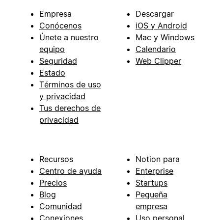
Empresa
Descargar
Conócenos
iOS y Android
Únete a nuestro
Mac y Windows
equipo
Calendario
Seguridad
Web Clipper
Estado
Términos de uso
y privacidad
Tus derechos de
privacidad
Recursos
Notion para
Centro de ayuda
Enterprise
Precios
Startups
Blog
Pequeña
Comunidad
empresa
Conexiones
Uso personal