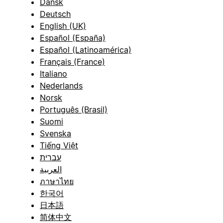
Dansk
Deutsch
English (UK)
Español (España)
Español (Latinoamérica)
Français (France)
Italiano
Nederlands
Norsk
Português (Brasil)
Suomi
Svenska
Tiếng Việt
עברית
العربية
ภาษาไทย
한국어
日本語
简体中文