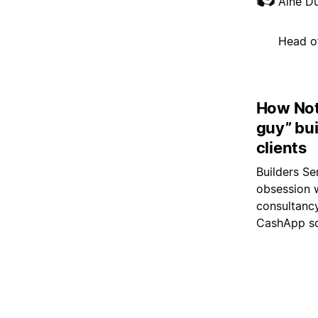
Áine D
Head o
How Noti
guy” bui
clients
Builders Se
obsession w
consultanc
CashApp sca