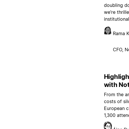
doubling d
we’re thril
institutiona
Rama K
CFO, N
Highlig
with No
From the ar
costs of si
European c
1,300 atten