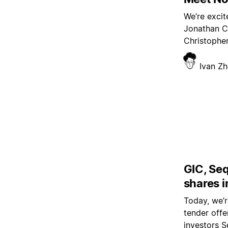
We’re excit
Jonathan C
Christopher
Ivan Z
GIC, Se
shares i
Today, we’r
tender offe
investors S