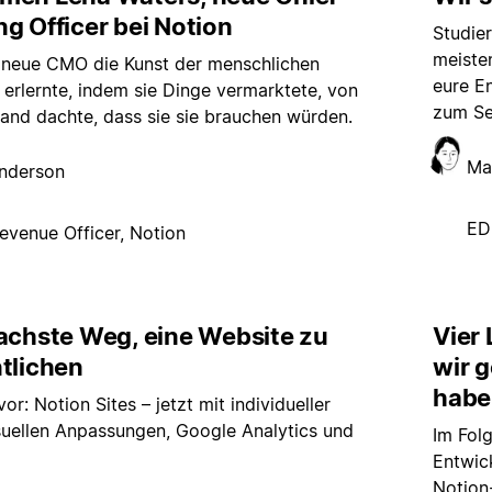
g Officer bei Notion
Studie
meisten
 neue CMO die Kunst der menschlichen
eure E
erlernte, indem sie Dinge vermarktete, von
zum Se
and dachte, dass sie sie brauchen würden.
Ma
Anderson
ED
evenue Officer, Notion
fachste Weg, eine Website zu
Vier
tlichen
wir g
habe
vor: Notion Sites – jetzt mit individueller
suellen Anpassungen, Google Analytics und
Im Folg
Entwic
Notion