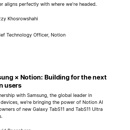
er aligns perfectly with where we're headed.
zzy Khosrowshahi
ief Technology Officer, Notion
ung × Notion: Building for the next
on users
nership with Samsung, the global leader in
 devices, we’re bringing the power of Notion AI
 owners of new Galaxy TabS11 and TabS11 Ultra
s.