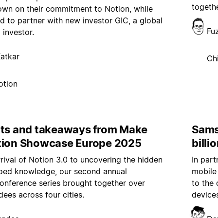
togeth
own on their commitment to Notion, while
led to partner with new investor GIC, a global
Fu
l investor.
atkar
Ch
otion
hts and takeaways from Make
Sams
tion Showcase Europe 2025
billi
rival of Notion 3.0 to uncovering the hidden
In part
loed knowledge, our second annual
mobile
onference series brought together over
to the
dees across four cities.
device