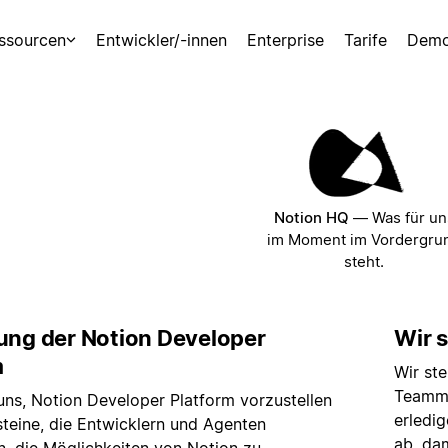
ssourcen
Entwickler/-innen
Enterprise
Tarife
Demo
Notion HQ
—
Was für un
im Moment im Vordergru
steht.
lung der Notion Developer
Wir s
m
Wir ste
Teammi
uns, Notion Developer Platform vorzustellen
erledi
teine, die Entwicklern und Agenten
ab, dam