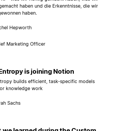
 gemacht haben und die Erkenntnisse, die wir
gewonnen haben.
chel Hepworth
ief Marketing Officer
ntropy is joining Notion
ropy builds efficient, task-specific models
or knowledge work
rah Sachs
 we learned during the Custom