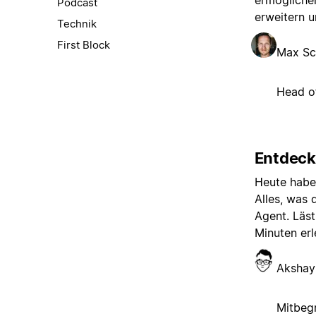
ermöglichen
Podcast
erweitern u
Technik
First Block
Max Sc
Head o
Entdeck
Heute haben
Alles, was 
Agent. Läst
Minuten erl
Akshay
Mitbegr