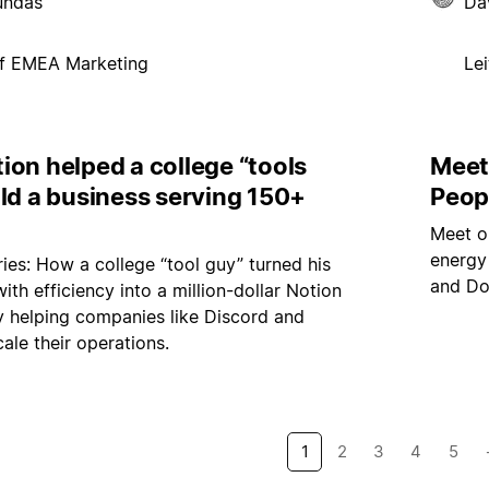
undas
Da
f EMEA Marketing
Le
on helped a college “tools
Meet
ld a business serving 150+
Peopl
Meet o
energy
ries: How a college “tool guy” turned his
and Do
ith efficiency into a million-dollar Notion
y helping companies like Discord and
le their operations.
1
2
3
4
5