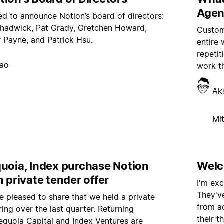
Agen
ed to announce Notion’s board of directors:
hadwick, Pat Grady, Gretchen Howard,
Custom
 Payne, and Patrick Hsu.
entire
repeti
hao
work t
Ak
Mi
quoia, Index purchase Notion
Welc
n private tender offer
I'm ex
They've
e pleased to share that we held a private
from ac
ring over the last quarter. Returning
their 
equoia Capital and Index Ventures are