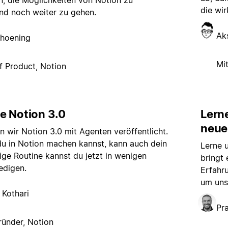
, die Möglichkeiten von Notion zu
die wir
nd noch weiter zu gehen.
Ak
hoening
Mi
f Product, Notion
e Notion 3.0
Lern
neue
 wir Notion 3.0 mit Agenten veröffentlicht.
du in Notion machen kannst, kann auch dein
Lerne 
ige Routine kannst du jetzt in wenigen
bringt 
edigen.
Erfahr
um uns
 Kothari
Pr
ünder, Notion