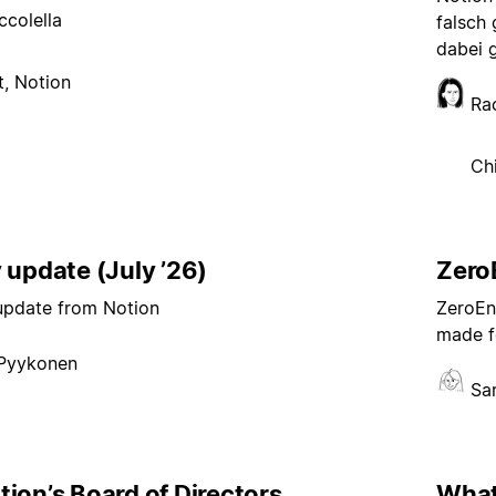
ccolella
falsch
dabei 
, Notion
Ra
Ch
 update (July ’26)
ZeroE
 update from Notion
ZeroEnt
made f
 Pyykonen
Sa
ion’s Board of Directors
What