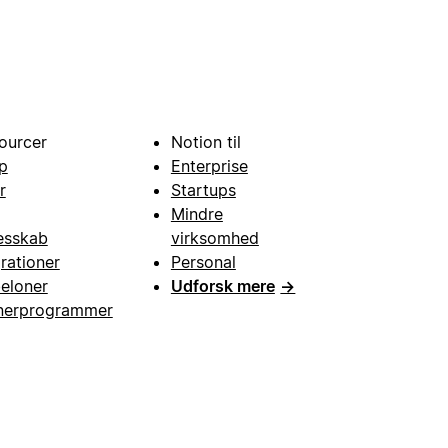
ourcer
Notion til
p
Enterprise
r
Startups
Mindre
esskab
virksomhed
grationer
Personal
eloner
Udforsk mere
→
nerprogrammer