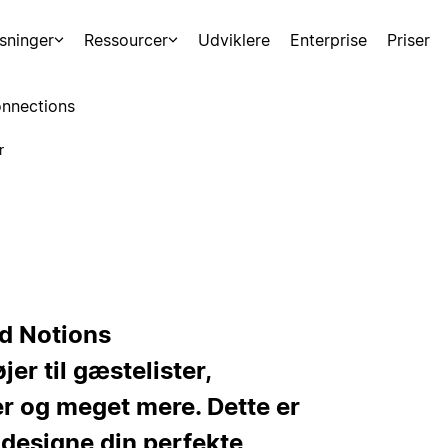
sninger
Ressourcer
Udviklere
Enterprise
Priser
nnections
r
ed Notions
r til gæstelister,
r og meget mere. Dette er
t designe din perfekte