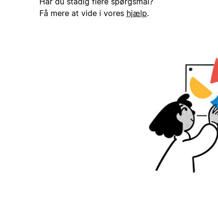
Har du stadig flere spørgsmål?
Få mere at vide i vores
hjælp
.