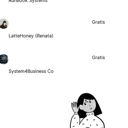
RunBook Systems
Gratis
LatteHoney (Renata)
Gratis
System4Business Co