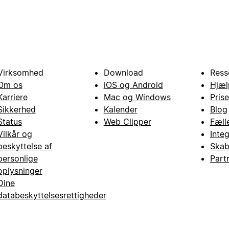
Virksomhed
Download
Ress
Om os
iOS og Android
Hjæl
Karriere
Mac og Windows
Prise
Sikkerhed
Kalender
Blog
Status
Web Clipper
Fæll
Vilkår og
Inte
beskyttelse af
Skab
personlige
Part
oplysninger
Dine
databeskyttelsesrettigheder