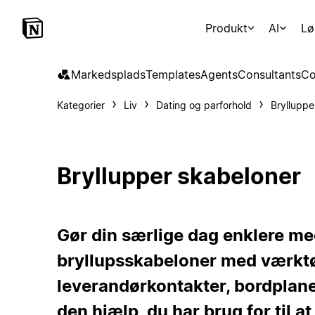
Produkt
AI
Lø
Markedsplads
Templates
Agents
Consultants
Co
Kategorier
Liv
Dating og parforhold
Brylluppe
Bryllupper skabeloner
Gør din særlige dag enklere m
bryllupsskabeloner med værktøje
leverandørkontakter, bordplane
den hjælp, du har brug for til a