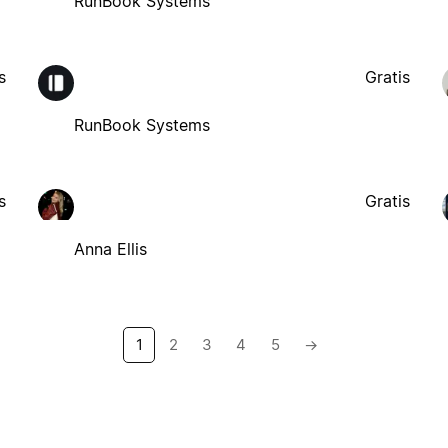
RunBook Systems
s
Gratis
RunBook Systems
s
Gratis
Anna Ellis
1
2
3
4
5
→