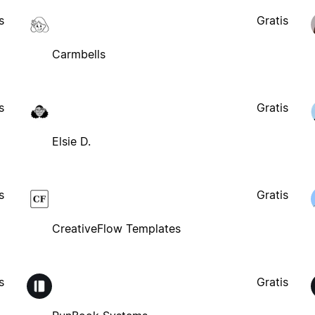
s
Gratis
Carmbells
s
Gratis
Elsie D.
s
Gratis
CreativeFlow Templates
s
Gratis