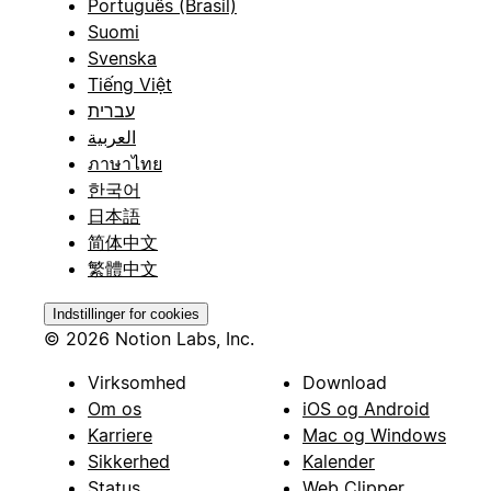
Português (Brasil)
Suomi
Svenska
Tiếng Việt
עברית
العربية
ภาษาไทย
한국어
日本語
简体中文
繁體中文
Indstillinger for cookies
© 2026 Notion Labs, Inc.
Virksomhed
Download
Om os
iOS og Android
Karriere
Mac og Windows
Sikkerhed
Kalender
Status
Web Clipper