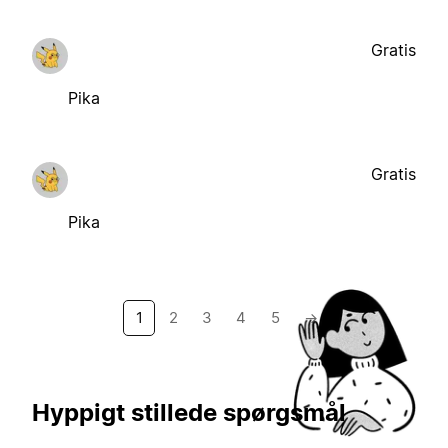
Gratis
Pika
Gratis
Pika
1
2
3
4
5
→
Hyppigt stillede spørgsmål