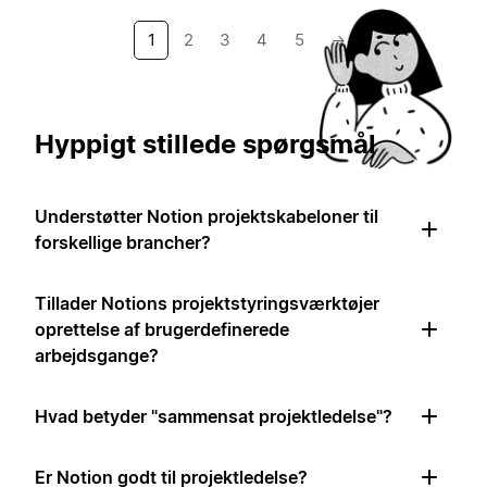
1
2
3
4
5
→
Hyppigt stillede spørgsmål
Understøtter Notion projektskabeloner til
forskellige brancher?
Tillader Notions projektstyringsværktøjer
oprettelse af brugerdefinerede
arbejdsgange?
Hvad betyder "sammensat projektledelse"?
Er Notion godt til projektledelse?