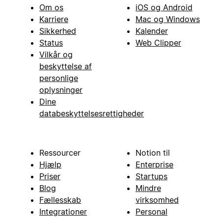
Om os
iOS og Android
Karriere
Mac og Windows
Sikkerhed
Kalender
Status
Web Clipper
Vilkår og
beskyttelse af
personlige
oplysninger
Dine
databeskyttelsesrettigheder
Ressourcer
Notion til
Hjælp
Enterprise
Priser
Startups
Blog
Mindre
Fællesskab
virksomhed
Integrationer
Personal