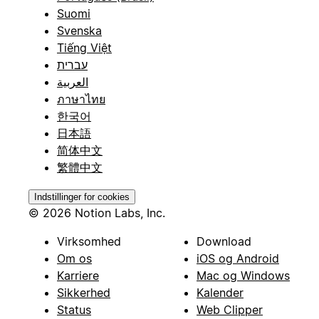
Suomi
Svenska
Tiếng Việt
עברית
العربية
ภาษาไทย
한국어
日本語
简体中文
繁體中文
Indstillinger for cookies
© 2026 Notion Labs, Inc.
Virksomhed
Download
Om os
iOS og Android
Karriere
Mac og Windows
Sikkerhed
Kalender
Status
Web Clipper