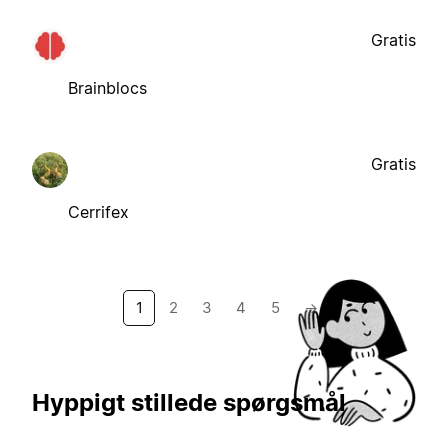
Gratis
Brainblocs
Gratis
Cerrifex
1
2
3
4
5
→
Hyppigt stillede spørgsmål