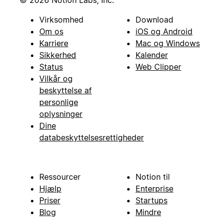
Virksomhed
Download
Om os
iOS og Android
Karriere
Mac og Windows
Sikkerhed
Kalender
Status
Web Clipper
Vilkår og
beskyttelse af
personlige
oplysninger
Dine
databeskyttelsesrettigheder
Ressourcer
Notion til
Hjælp
Enterprise
Priser
Startups
Blog
Mindre