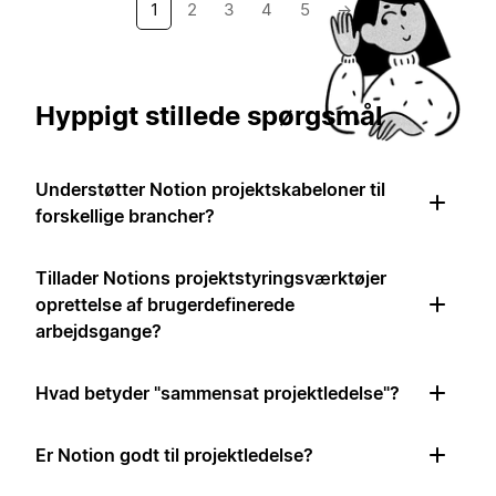
1
2
3
4
5
→
Hyppigt stillede spørgsmål
Understøtter Notion projektskabeloner til
forskellige brancher?
Tillader Notions projektstyringsværktøjer
oprettelse af brugerdefinerede
arbejdsgange?
Hvad betyder "sammensat projektledelse"?
Er Notion godt til projektledelse?