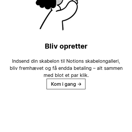
Bliv opretter
Indsend din skabelon til Notions skabelongalleri,
bliv fremhævet og få endda betaling – alt sammen
med blot et par klik.
Kom i gang
→