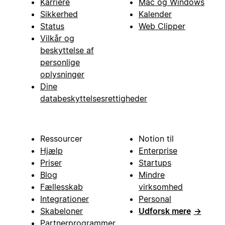
Karriere
Mac og Windows
Sikkerhed
Kalender
Status
Web Clipper
Vilkår og
beskyttelse af
personlige
oplysninger
Dine
databeskyttelsesrettigheder
Ressourcer
Notion til
Hjælp
Enterprise
Priser
Startups
Blog
Mindre
Fællesskab
virksomhed
Integrationer
Personal
Skabeloner
Udforsk mere
→
Partnerprogrammer