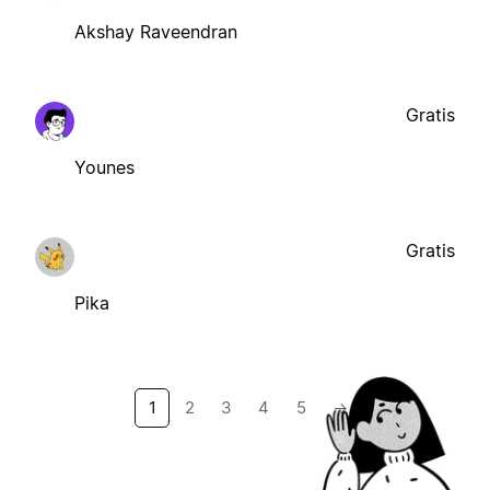
Akshay Raveendran
Gratis
Younes
Gratis
Pika
1
2
3
4
5
→