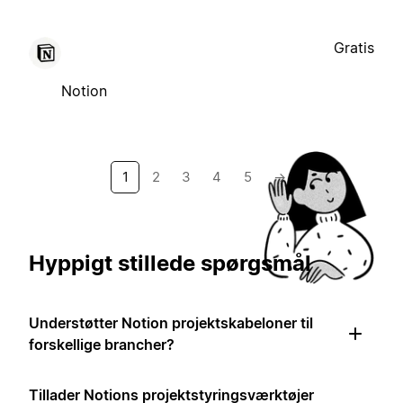
Gratis
Notion
1
2
3
4
5
→
Hyppigt stillede spørgsmål
Understøtter Notion projektskabeloner til
forskellige brancher?
Tillader Notions projektstyringsværktøjer