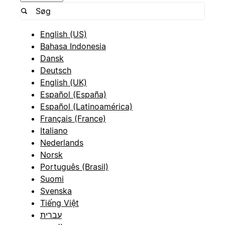
English (US)
Bahasa Indonesia
Dansk
Deutsch
English (UK)
Español (España)
Español (Latinoamérica)
Français (France)
Italiano
Nederlands
Norsk
Português (Brasil)
Suomi
Svenska
Tiếng Việt
עברית