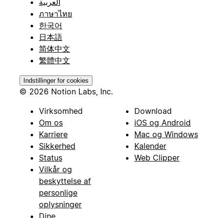
العربية
ภาษาไทย
한국어
日本語
简体中文
繁體中文
Indstillinger for cookies
© 2026 Notion Labs, Inc.
Virksomhed
Download
Om os
iOS og Android
Karriere
Mac og Windows
Sikkerhed
Kalender
Status
Web Clipper
Vilkår og
beskyttelse af
personlige
oplysninger
Dine