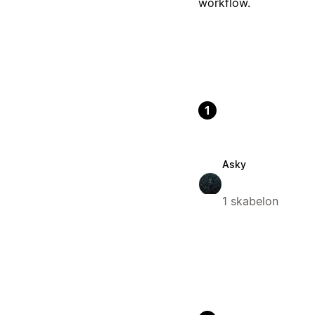
workflow.
1
Asky
1 skabelon