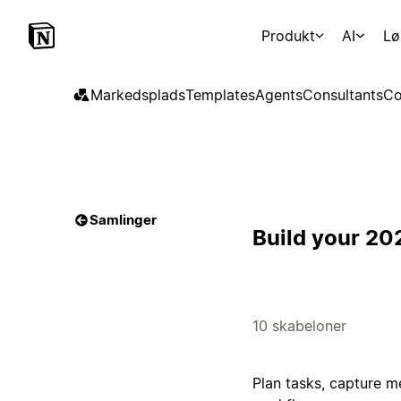
Produkt
AI
Lø
Markedsplads
Templates
Agents
Consultants
Co
Samlinger
Build your 20
10 skabeloner
Plan tasks, capture m