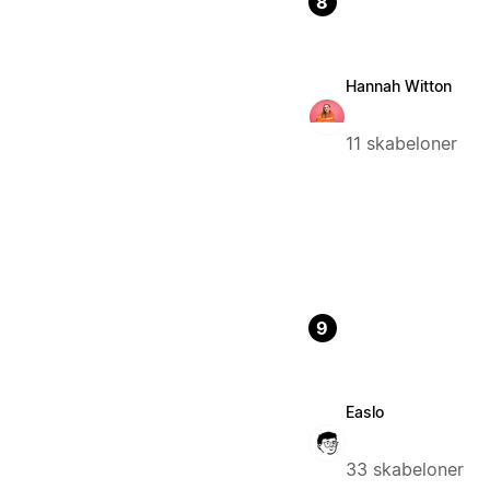
8
Hannah Witton
11 skabeloner
9
Easlo
33 skabeloner