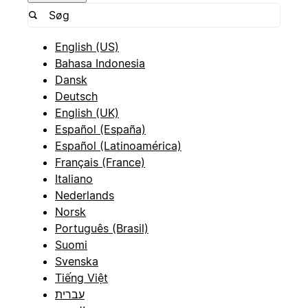
English (US)
Bahasa Indonesia
Dansk
Deutsch
English (UK)
Español (España)
Español (Latinoamérica)
Français (France)
Italiano
Nederlands
Norsk
Português (Brasil)
Suomi
Svenska
Tiếng Việt
עברית