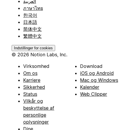
العربية
ภาษาไทย
한국어
日本語
简体中文
繁體中文
Indstillinger for cookies
© 2026 Notion Labs, Inc.
Virksomhed
Download
Om os
iOS og Android
Karriere
Mac og Windows
Sikkerhed
Kalender
Status
Web Clipper
Vilkår og
beskyttelse af
personlige
oplysninger
Dine