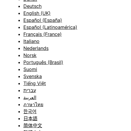
Deutsch
English (UK)
Español (España)
Español (Latinoamérica)
Français (France)
Italiano
Nederlands
Norsk
Português (Brasil)
Suomi
Svenska
Tiếng Việt
עברית
العربية
ภาษาไทย
한국어
日本語
简体中文