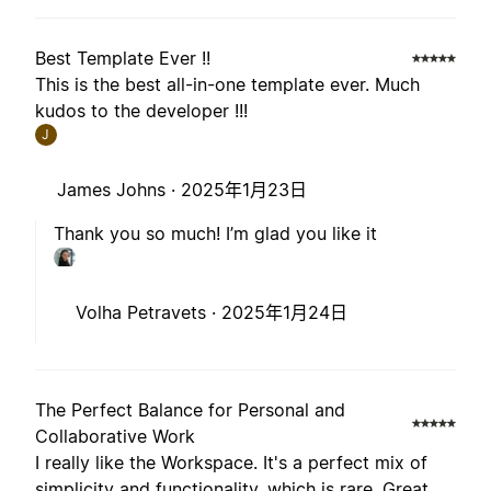
Best Template Ever !!
This is the best all-in-one template ever. Much
kudos to the developer !!!
J
James Johns ·
2025年1月23日
Thank you so much! I’m glad you like it
Volha Petravets ·
2025年1月24日
The Perfect Balance for Personal and
Collaborative Work
I really like the Workspace. It's a perfect mix of
simplicity and functionality, which is rare. Great