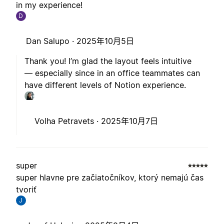
in my experience!
D
Dan Salupo ·
2025年10月5日
Thank you! I’m glad the layout feels intuitive
— especially since in an office teammates can
have different levels of Notion experience.
Volha Petravets ·
2025年10月7日
super
super hlavne pre začiatočníkov, ktorý nemajú čas
tvoriť
J