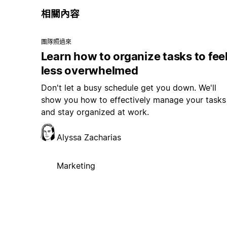
相關內容
團隊照過來
Learn how to organize tasks to fee
less overwhelmed
Don't let a busy schedule get you down. We'll
show you how to effectively manage your tasks
and stay organized at work.
Alyssa Zacharias
Marketing