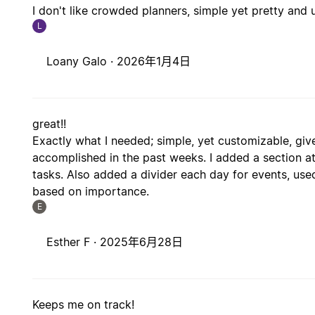
I don't like crowded planners, simple yet pretty and u
L
Loany Galo ·
2026年1月4日
great!!
Exactly what I needed; simple, yet customizable, give
accomplished in the past weeks. I added a section at 
tasks. Also added a divider each day for events, used
based on importance.
E
Esther F ·
2025年6月28日
Keeps me on track!