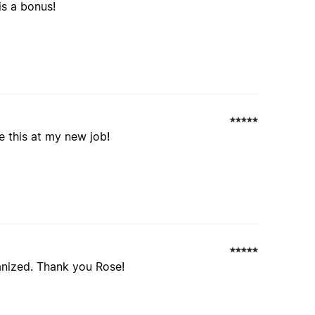
is a bonus!
se this at my new job!
anized. Thank you Rose!