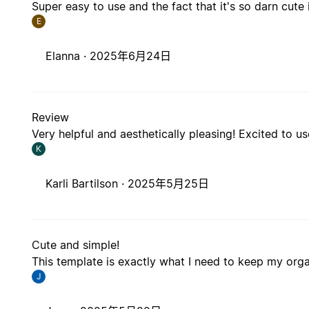
Super easy to use and the fact that it's so darn cute 
E
Elanna ·
2025年6月24日
Review
Very helpful and aesthetically pleasing! Excited to u
K
Karli Bartilson ·
2025年5月25日
Cute and simple!
This template is exactly what I need to keep my org
J