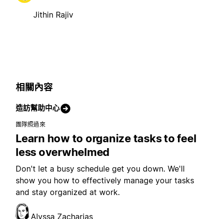
Jithin Rajiv
相關內容
造訪幫助中心
團隊照過來
Learn how to organize tasks to feel
less overwhelmed
Don't let a busy schedule get you down. We'll
show you how to effectively manage your tasks
and stay organized at work.
Alyssa Zacharias