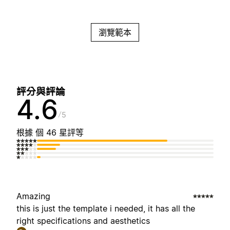
瀏覽範本
評分與評論
4.6
5
根據 個 46 星評等
Amazing
this is just the template i needed, it has all the
right specifications and aesthetics