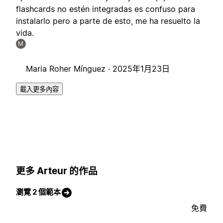
flashcards no estén integradas es confuso para
instalarlo pero a parte de esto, me ha resuelto la
vida.
M
Maria Roher Mínguez ·
2025年1月23日
載入更多內容
更多 Arteur 的作品
瀏覽 2 個範本
免費