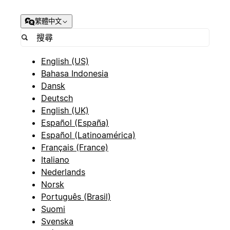
繁體中文
English (US)
Bahasa Indonesia
Dansk
Deutsch
English (UK)
Español (España)
Español (Latinoamérica)
Français (France)
Italiano
Nederlands
Norsk
Português (Brasil)
Suomi
Svenska