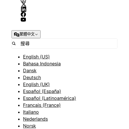
繁體中文
English (US)
Bahasa Indonesia
Dansk
Deutsch
English (UK)
Español (España)
Español (Latinoamérica)
Français (France)
Italiano
Nederlands
Norsk