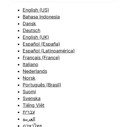
English (US)
Bahasa Indonesia
Dansk
Deutsch
English (UK)
Español (España)
Español (Latinoamérica)
Français (France)
Italiano
Nederlands
Norsk
Português (Brasil)
Suomi
Svenska
Tiếng Việt
עברית
العربية
ภาษาไทย