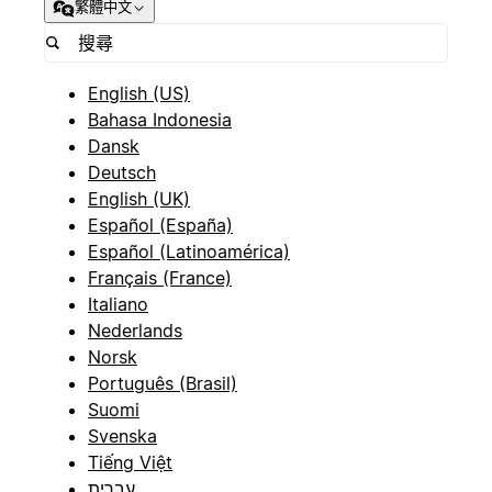
繁體中文
English (US)
Bahasa Indonesia
Dansk
Deutsch
English (UK)
Español (España)
Español (Latinoamérica)
Français (France)
Italiano
Nederlands
Norsk
Português (Brasil)
Suomi
Svenska
Tiếng Việt
עברית