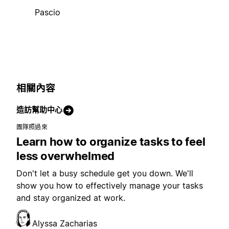
Pascio
相關內容
造訪幫助中心
團隊照過來
Learn how to organize tasks to feel
less overwhelmed
Don't let a busy schedule get you down. We'll
show you how to effectively manage your tasks
and stay organized at work.
Alyssa Zacharias