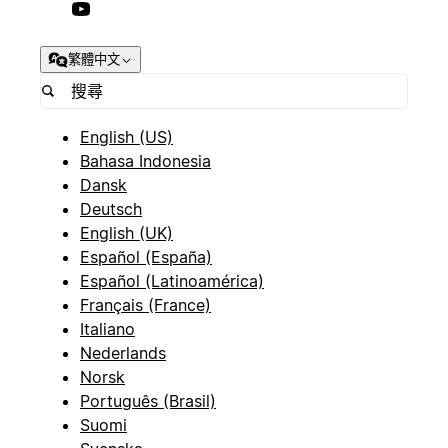
繁體中文
English (US)
Bahasa Indonesia
Dansk
Deutsch
English (UK)
Español (España)
Español (Latinoamérica)
Français (France)
Italiano
Nederlands
Norsk
Português (Brasil)
Suomi