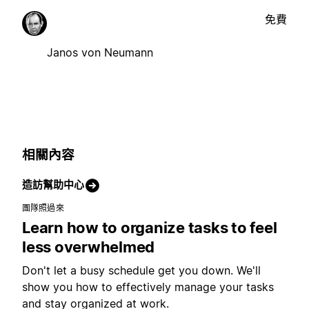
免費
Janos von Neumann
相關內容
造訪幫助中心
團隊照過來
Learn how to organize tasks to feel
less overwhelmed
Don't let a busy schedule get you down. We'll
show you how to effectively manage your tasks
and stay organized at work.