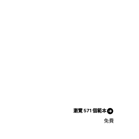
瀏覽 571 個範本
免費