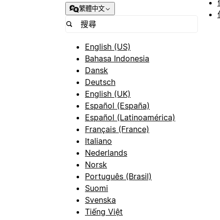
繁體中文
English (US)
Bahasa Indonesia
Dansk
Deutsch
English (UK)
Español (España)
Español (Latinoamérica)
Français (France)
Italiano
Nederlands
Norsk
Português (Brasil)
Suomi
Svenska
Tiếng Việt