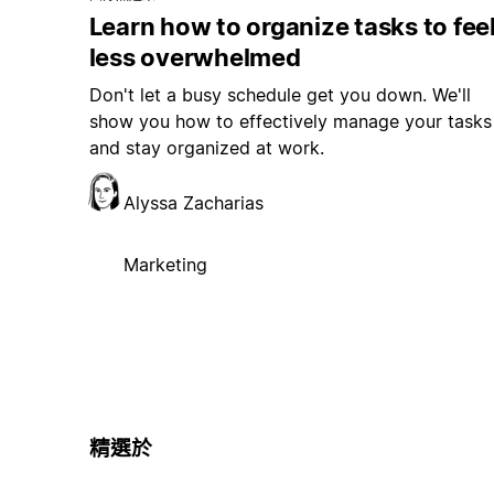
Learn how to organize tasks to fee
less overwhelmed
Don't let a busy schedule get you down. We'll
show you how to effectively manage your tasks
and stay organized at work.
Alyssa Zacharias
Marketing
精選於