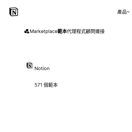
產品
Marketplace
範本
代理程式
顧問
連接
Notion
571 個範本