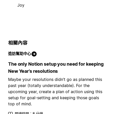
Joy
相關內容
造訪幫助中心
The only Notion setup you need for keeping
New Year’s resolutions
Maybe your resolutions didn’t go as planned this
past year (totally understandable). For the
upcoming year, create a plan of action using this
setup for goal-setting and keeping those goals
top of mind.
閱讀時間：8 分鐘