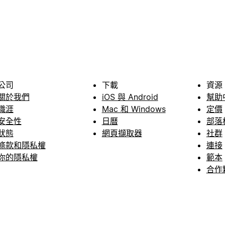
公司
下載
資源
關於我們
iOS 與 Android
幫助
職涯
Mac 和 Windows
定價
安全性
日曆
部落
狀態
網頁擷取器
社群
條款和隱私權
連接
你的隱私權
範本
合作