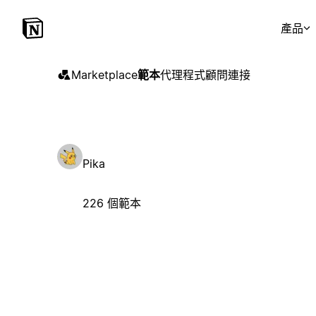
產品
Marketplace
範本
代理程式
顧問
連接
Pika
226 個範本