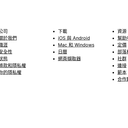
公司
下載
資源
關於我們
iOS 與 Android
幫助
職涯
Mac 和 Windows
定價
安全性
日曆
部落
狀態
網頁擷取器
社群
條款和隱私權
連接
你的隱私權
範本
合作