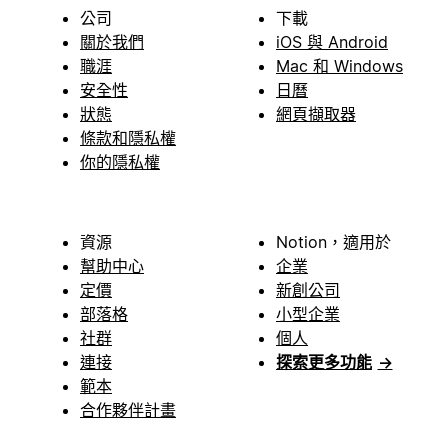
公司
下載
關於我們
iOS 與 Android
職涯
Mac 和 Windows
安全性
日曆
狀態
網頁擷取器
條款和隱私權
你的隱私權
資源
Notion，適用於
幫助中心
企業
定價
新創公司
部落格
小型企業
社群
個人
連接
探索更多功能
→
範本
合作夥伴計畫