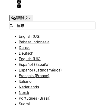
繁體中文
English (US)
Bahasa Indonesia
Dansk
Deutsch
English (UK)
Español (España)
Español (Latinoamérica)
Français (France)
Italiano
Nederlands
Norsk
Português (Brasil)
Suomi