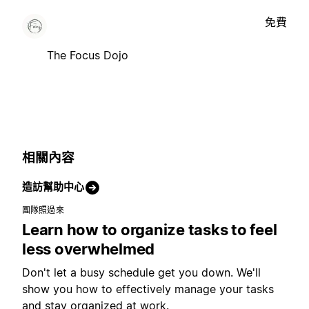
免費
The Focus Dojo
相關內容
造訪幫助中心
團隊照過來
Learn how to organize tasks to feel
less overwhelmed
Don't let a busy schedule get you down. We'll
show you how to effectively manage your tasks
and stay organized at work.