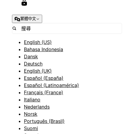
繁體中文
English (US)
Bahasa Indonesia
Dansk
Deutsch
English (UK)
Español (España)
Español (Latinoamérica)
Français (France)
Italiano
Nederlands
Norsk
Português (Brasil)
Suomi